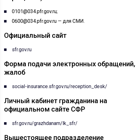
0101@034.pfr.gov.ru;
0600@034.pfr.gov.ru — для СМИ.
Официальный сайт
sfr.gov.ru
Форма подачи электронных обращений,
жалоб
social-insurance.sfr.gov.ru/reception_desk/
Личный кабинет гражданина на
официальном сайте СФР
sfr.gov.ru/grazhdanam/lk_sfr/
Вышестоящее подразделение