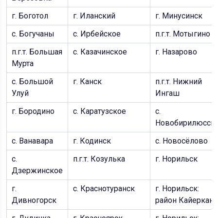
г. Боготол
г. Иланский
г. Минусинск
с. Богучаны
с. Ирбейское
п.г.т. Мотыгино
п.г.т. Большая
с. Казачинское
г. Назарово
Мурта
с. Большой
г. Канск
п.г.т. Нижний
Улуй
Ингаш
г. Бородино
с. Каратузское
с.
Новобирилюссы
с. Ванавара
г. Кодинск
с. Новосёлово
с.
п.г.т. Козулька
г. Норильск
Дзержинское
г.
с. Краснотуранск
г. Норильск:
Дивногорск
район Кайеркан