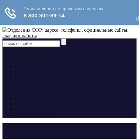
yt
fb
tw
Контакты
Алименты
Больничные
Пособия и льготы
Формы заявлений
Контакты
Алименты
Больничные
Пособия и льготы
Формы заявлений