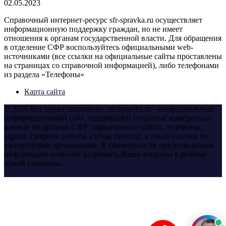
02.05.2023
Справочный интернет-ресурс sfr-spravka.ru осуществляет
информационную поддержку граждан, но не имеет
отношения к органам государственной власти. Для обращения
в отделение СФР воспользуйтесь официальными web-
источниками (все ссылки на официальные сайты проставлены
на страницах со справочной информацией), либо телефонами
из раздела «Телефоны»
Карта сайта
© 2026 Все права защищены. sfr-spravka.ru - неофициальный
информационный сайт, содержащий открытые выверенные
данные об органах СФР: официальные сайты, телефоны,
адреса, графики работы, схемы проезда, а также ссылки на
юридические организации. В совокупности представленная
информация позволит разрешить Ваши вопросы в режиме
одной страницы.
yt
fb
tw