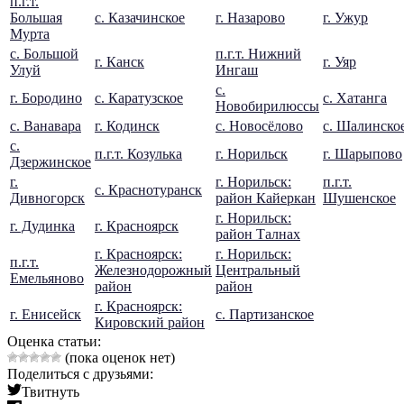
п.г.т.
Большая
с. Казачинское
г. Назарово
г. Ужур
Мурта
с. Большой
п.г.т. Нижний
г. Канск
г. Уяр
Улуй
Ингаш
с.
г. Бородино
с. Каратузское
с. Хатанга
Новобирилюссы
с. Ванавара
г. Кодинск
с. Новосёлово
с. Шалинско
с.
п.г.т. Козулька
г. Норильск
г. Шарыпово
Дзержинское
г.
г. Норильск:
п.г.т.
с. Краснотуранск
Дивногорск
район Кайеркан
Шушенское
г. Норильск:
г. Дудинка
г. Красноярск
район Талнах
г. Красноярск:
г. Норильск:
п.г.т.
Железнодорожный
Центральный
Емельяново
район
район
г. Красноярск:
г. Енисейск
с. Партизанское
Кировский район
Оценка статьи:
(пока оценок нет)
Поделиться с друзьями:
Твитнуть