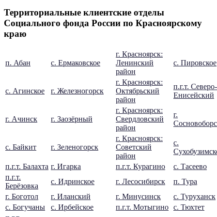
Территориальные клиентские отделы
Социального фонда России по Красноярскому
краю
г. Красноярск:
п. Абан
с. Ермаковское
Ленинский
с. Пировское
район
г. Красноярск:
п.г.т. Северо-
с. Агинское
г. Железногорск
Октябрьский
Енисейский
район
г. Красноярск:
г.
г. Ачинск
г. Заозёрный
Свердловский
Сосновоборс
район
г. Красноярск:
с.
с. Байкит
г. Зеленогорск
Советский
Сухобузимск
район
п.г.т. Балахта
г. Игарка
п.г.т. Курагино
с. Тасеево
п.г.т.
с. Идринское
г. Лесосибирск
п. Тура
Берёзовка
г. Боготол
г. Иланский
г. Минусинск
с. Туруханск
с. Богучаны
с. Ирбейское
п.г.т. Мотыгино
с. Тюхтет