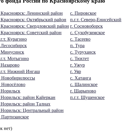
о фонда России по Красноярскому краю
. Красноярск: Ленинский район
с. Пировское
. Красноярск: Октябрьский район
п.г.т. Северо-Енисейский
. Красноярск: Свердловский район
г. Сосновоборск
. Красноярск: Советский район
с. Сухобузимское
.г.т. Курагино
с. Тасеево
. Лесосибирск
п. Тура
. Минусинск
с. Туруханск
.г.т. Мотыгино
с. Тюхтет
. Назарово
г. Ужур
.г.т. Нижний Ингаш
г. Уяр
. Новобирилюссы
с. Хатанга
. Новосёлово
с. Шалинское
. Норильск
г. Шарыпово
. Норильск: район Кайеркан
п.г.т. Шушенское
. Норильск: район Талнах
. Норильск: Центральный район
. Партизанское
к нет)