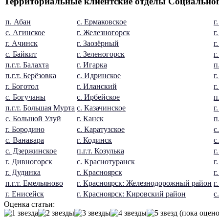
Территориальные клиентские отделы Социальног
п. Абан
с. Ермаковское
г
с. Агинское
г. Железногорск
г
г. Ачинск
г. Заозёрный
г
с. Байкит
г. Зеленогорск
г
п.г.т. Балахта
г. Игарка
п
п.г.т. Берёзовка
с. Идринское
г
г. Боготол
г. Иланский
г
с. Богучаны
с. Ирбейское
п
п.г.т. Большая Мурта
с. Казачинское
г
с. Большой Улуй
г. Канск
п
г. Бородино
с. Каратузское
с
с. Ванавара
г. Кодинск
с
с. Дзержинское
п.г.т. Козулька
г
г. Дивногорск
с. Краснотуранск
г
г. Дудинка
г. Красноярск
г
п.г.т. Емельяново
г. Красноярск: Железнодорожный район
г
г. Енисейск
г. Красноярск: Кировский район
с
Оценка статьи:
(пока оцено