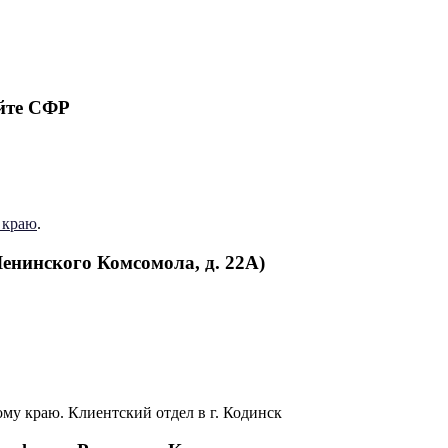
йте СФР
 краю
.
Ленинского Комсомола, д. 22А)