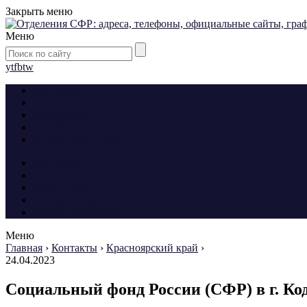
Закрыть меню
Меню
yt
fb
tw
Контакты
Алименты
Больничные
Пособия и льготы
Формы заявлений
Контакты
Алименты
Больничные
Пособия и льготы
Формы заявлений
Меню
Главная
›
Контакты
›
Красноярский край
›
24.04.2023
Социальный фонд России (СФР) в г. Ко