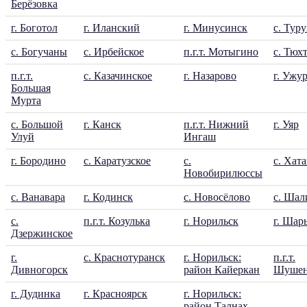
Берёзовка
г. Боготол
г. Иланский
г. Минусинск
с. Тур
с. Богучаны
с. Ирбейское
п.г.т. Мотыгино
с. Тюх
п.г.т.
с. Казачинское
г. Назарово
г. Ужу
Большая
Мурта
с. Большой
г. Канск
п.г.т. Нижний
г. Уяр
Улуй
Ингаш
г. Бородино
с. Каратузское
с.
с. Хат
Новобирилюссы
с. Ванавара
г. Кодинск
с. Новосёлово
с. Шал
с.
п.г.т. Козулька
г. Норильск
г. Шар
Дзержинское
г.
с. Краснотуранск
г. Норильск:
п.г.т.
Дивногорск
район Кайеркан
Шушен
г. Дудинка
г. Красноярск
г. Норильск:
район Талнах