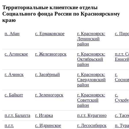
Территориальные клиентские отделы
Социального фонда России по Красноярскому
краю
п. Абан
с. Ермаковское
г. Красноярск:
с. Пир
Ленинский
район
с. Агинское
г. Железногорск
г. Красноярск:
п.г.т. 
Октябрьский
Енисе
район
г. Ачинск
г. Заозёрный
г. Красноярск:
г.
Свердловский
Соснов
район
с. Байкит
г. Зеленогорск
г. Красноярск:
с.
Советский
Сухобу
район
п.г.т. Балахта
г. Игарка
п.г.т. Курагино
с. Тасе
п.г.т.
с. Идринское
г. Лесосибирск
п. Тура