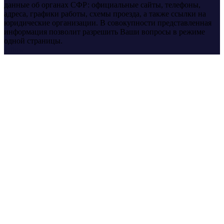
данные об органах СФР: официальные сайты, телефоны,
адреса, графики работы, схемы проезда, а также ссылки на
юридические организации. В совокупности представленная
информация позволит разрешить Ваши вопросы в режиме
одной страницы.
yt
fb
tw