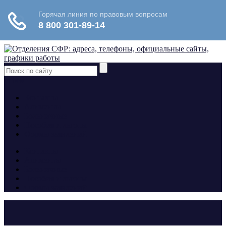
yt
fb
tw
Контакты
Алименты
Больничные
Пособия и льготы
Формы заявлений
Контакты
Алименты
Больничные
Пособия и льготы
Формы заявлений