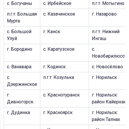
с. Богучаны
с. Ирбейское
п.г.т. Мотыгино
п.г.т. Большая
с. Казачинское
г. Назарово
Мурта
с. Большой
г. Канск
п.г.т. Нижний
Улуй
Ингаш
г. Бородино
с. Каратузское
с.
Новобирилюссы
с. Ванавара
г. Кодинск
с. Новосёлово
с.
п.г.т. Козулька
г. Норильск
Дзержинское
г.
с. Краснотуранск
г. Норильск:
Дивногорск
район Кайеркан
г. Дудинка
г. Красноярск
г. Норильск:
район Талнах