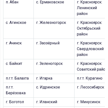
п. Абан
с. Ермаковское
г. Красноярск:
Ленинский
район
с. Агинское
г. Железногорск
г. Красноярск:
Октябрьский
район
г. Ачинск
г. Заозёрный
г. Красноярск:
Свердловский
район
с. Байкит
г. Зеленогорск
г. Красноярск:
Советский район
п.г.т. Балахта
г. Игарка
п.г.т. Курагино
п.г.т.
с. Идринское
г. Лесосибирск
Берёзовка
г. Боготол
г. Иланский
г. Минусинск