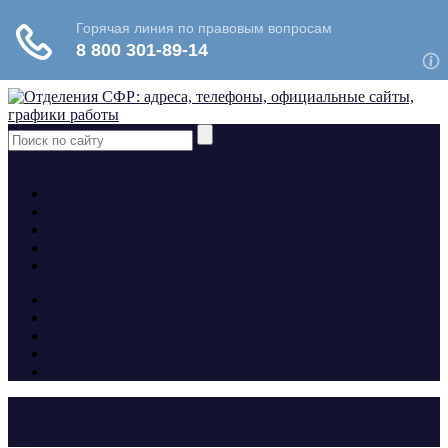
yt
fb
tw
Контакты
Алименты
Больничные
Пособия и льготы
Формы заявлений
Контакты
Алименты
Больничные
Пособия и льготы
Формы заявлений