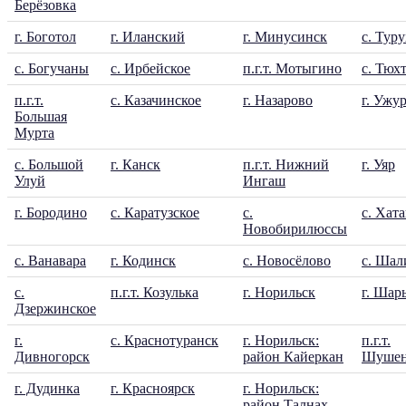
Берёзовка
г. Боготол
г. Иланский
г. Минусинск
с. Тур
с. Богучаны
с. Ирбейское
п.г.т. Мотыгино
с. Тюх
п.г.т.
с. Казачинское
г. Назарово
г. Ужу
Большая
Мурта
с. Большой
г. Канск
п.г.т. Нижний
г. Уяр
Улуй
Ингаш
г. Бородино
с. Каратузское
с.
с. Хат
Новобирилюссы
с. Ванавара
г. Кодинск
с. Новосёлово
с. Шал
с.
п.г.т. Козулька
г. Норильск
г. Шар
Дзержинское
г.
с. Краснотуранск
г. Норильск:
п.г.т.
Дивногорск
район Кайеркан
Шушен
г. Дудинка
г. Красноярск
г. Норильск:
район Талнах