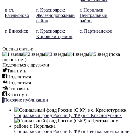
п.г.т.
г. Красноярск:
г. Норильск:
Емельяново
Железнодорожный
Центральный
район
район
г. Енисейск
г. Красноярск:
с. Партизанское
Кировский район
Оценка статьи:
(пока
оценок нет)
Поделиться с друзьями:
Твитнуть
Поделиться
Поделиться
Отправить
Класснуть
Похожие публикации
Социальный фонд России (СФР) в с. Краснотуранск
Социальный фонд России (СФР) в Центральном районе