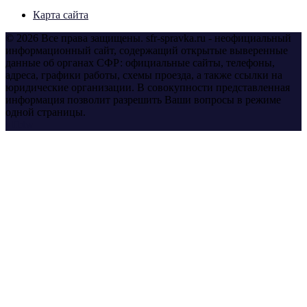
Карта сайта
© 2026 Все права защищены. sfr-spravka.ru - неофициальный
информационный сайт, содержащий открытые выверенные
данные об органах СФР: официальные сайты, телефоны,
адреса, графики работы, схемы проезда, а также ссылки на
юридические организации. В совокупности представленная
информация позволит разрешить Ваши вопросы в режиме
одной страницы.
yt
fb
tw