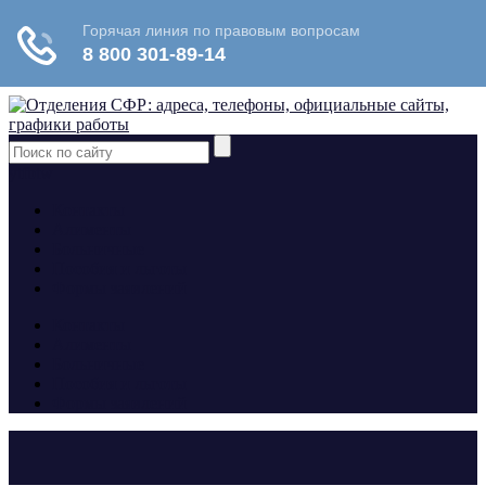
yt
fb
tw
Контакты
Алименты
Больничные
Пособия и льготы
Формы заявлений
Контакты
Алименты
Больничные
Пособия и льготы
Формы заявлений