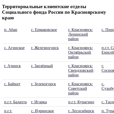
Территориальные клиентские отделы
Социального фонда России по Красноярскому
краю
п. Абан
с. Ермаковское
г. Красноярск:
с. Пир
Ленинский
район
с. Агинское
г. Железногорск
г. Красноярск:
п.г.т. 
Октябрьский
Енисе
район
г. Ачинск
г. Заозёрный
г. Красноярск:
г.
Свердловский
Соснов
район
с. Байкит
г. Зеленогорск
г. Красноярск:
с.
Советский
Сухобу
район
п.г.т. Балахта
г. Игарка
п.г.т. Курагино
с. Тасе
п.г.т.
с. Идринское
г. Лесосибирск
п. Тура