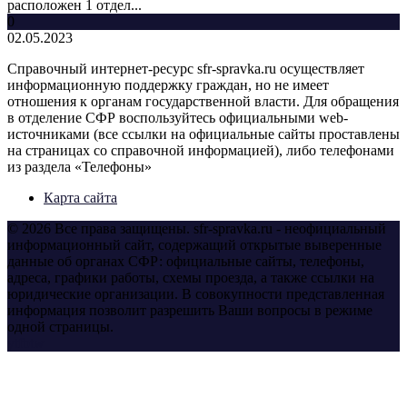
расположен 1 отдел...
0
02.05.2023
Справочный интернет-ресурс sfr-spravka.ru осуществляет
информационную поддержку граждан, но не имеет
отношения к органам государственной власти. Для обращения
в отделение СФР воспользуйтесь официальными web-
источниками (все ссылки на официальные сайты проставлены
на страницах со справочной информацией), либо телефонами
из раздела «Телефоны»
Карта сайта
© 2026 Все права защищены. sfr-spravka.ru - неофициальный
информационный сайт, содержащий открытые выверенные
данные об органах СФР: официальные сайты, телефоны,
адреса, графики работы, схемы проезда, а также ссылки на
юридические организации. В совокупности представленная
информация позволит разрешить Ваши вопросы в режиме
одной страницы.
yt
fb
tw