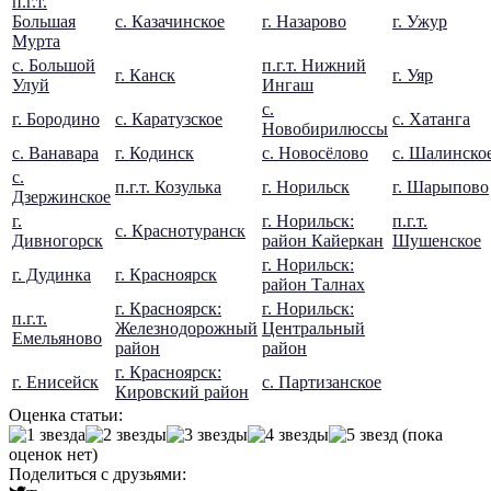
п.г.т.
Большая
с. Казачинское
г. Назарово
г. Ужур
Мурта
с. Большой
п.г.т. Нижний
г. Канск
г. Уяр
Улуй
Ингаш
с.
г. Бородино
с. Каратузское
с. Хатанга
Новобирилюссы
с. Ванавара
г. Кодинск
с. Новосёлово
с. Шалинско
с.
п.г.т. Козулька
г. Норильск
г. Шарыпово
Дзержинское
г.
г. Норильск:
п.г.т.
с. Краснотуранск
Дивногорск
район Кайеркан
Шушенское
г. Норильск:
г. Дудинка
г. Красноярск
район Талнах
г. Красноярск:
г. Норильск:
п.г.т.
Железнодорожный
Центральный
Емельяново
район
район
г. Красноярск:
г. Енисейск
с. Партизанское
Кировский район
Оценка статьи:
(пока
оценок нет)
Поделиться с друзьями: