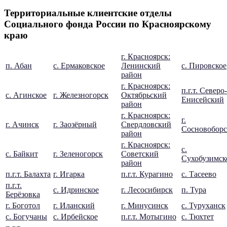
Территориальные клиентские отделы
Социального фонда России по Красноярскому
краю
г. Красноярск:
п. Абан
с. Ермаковское
Ленинский
с. Пировское
район
г. Красноярск:
п.г.т. Северо-
с. Агинское
г. Железногорск
Октябрьский
Енисейский
район
г. Красноярск:
г.
г. Ачинск
г. Заозёрный
Свердловский
Сосновоборс
район
г. Красноярск:
с.
с. Байкит
г. Зеленогорск
Советский
Сухобузимск
район
п.г.т. Балахта
г. Игарка
п.г.т. Курагино
с. Тасеево
п.г.т.
с. Идринское
г. Лесосибирск
п. Тура
Берёзовка
г. Боготол
г. Иланский
г. Минусинск
с. Туруханск
с. Богучаны
с. Ирбейское
п.г.т. Мотыгино
с. Тюхтет