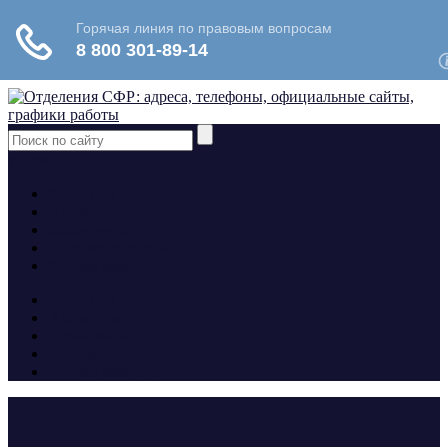
yt
fb
tw
Контакты
Алименты
Больничные
Пособия и льготы
Формы заявлений
Контакты
Алименты
Больничные
Пособия и льготы
Формы заявлений