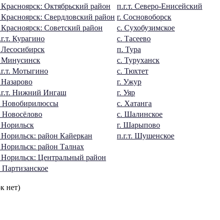
. Красноярск: Октябрьский район
п.г.т. Северо-Енисейский
. Красноярск: Свердловский район
г. Сосновоборск
. Красноярск: Советский район
с. Сухобузимское
.г.т. Курагино
с. Тасеево
. Лесосибирск
п. Тура
. Минусинск
с. Туруханск
.г.т. Мотыгино
с. Тюхтет
. Назарово
г. Ужур
.г.т. Нижний Ингаш
г. Уяр
. Новобирилюссы
с. Хатанга
. Новосёлово
с. Шалинское
. Норильск
г. Шарыпово
. Норильск: район Кайеркан
п.г.т. Шушенское
. Норильск: район Талнах
. Норильск: Центральный район
. Партизанское
к нет)