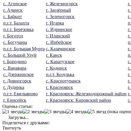
с. Агинское
г. Железногорск
г
г. Ачинск
г. Заозёрный
г
с. Байкит
г. Зеленогорск
г
п.г.т. Балахта
г. Игарка
п
п.г.т. Берёзовка
с. Идринское
г
г. Боготол
г. Иланский
г
с. Богучаны
с. Ирбейское
п
п.г.т. Большая Мурта
с. Казачинское
г
с. Большой Улуй
г. Канск
п
г. Бородино
с. Каратузское
с
с. Ванавара
г. Кодинск
с
с. Дзержинское
п.г.т. Козулька
г
г. Дивногорск
с. Краснотуранск
г
г. Дудинка
г. Красноярск
г
п.г.т. Емельяново
г. Красноярск: Железнодорожный район
г
г. Енисейск
г. Красноярск: Кировский район
с
Оценка статьи:
(пока оцено
Загрузка...
Поделиться с друзьями:
Твитнуть