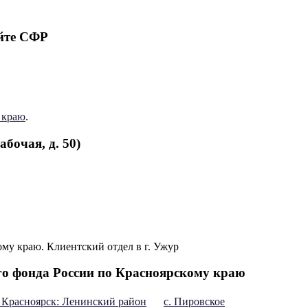
йте СФР
 краю
.
бочая, д. 50)
о фонда России по Красноярскому краю
. Красноярск: Ленинский район
с. Пировское