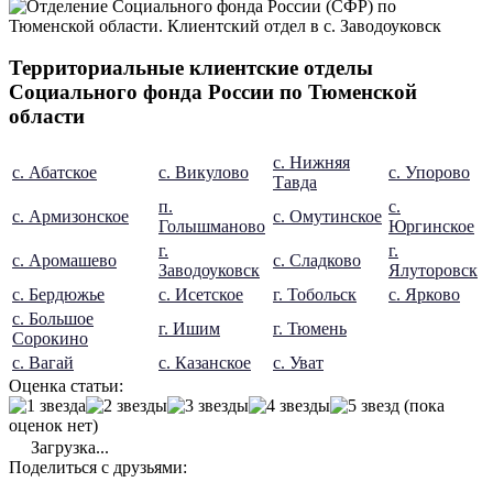
Территориальные клиентские отделы
Социального фонда России по Тюменской
области
с. Нижняя
с. Абатское
с. Викулово
с. Упорово
Тавда
п.
с.
с. Армизонское
с. Омутинское
Голышманово
Юргинское
г.
г.
с. Аромашево
с. Сладково
Заводоуковск
Ялуторовск
с. Бердюжье
с. Исетское
г. Тобольск
с. Ярково
с. Большое
г. Ишим
г. Тюмень
Сорокино
с. Вагай
с. Казанское
с. Уват
Оценка статьи:
(пока
оценок нет)
Загрузка...
Поделиться с друзьями: