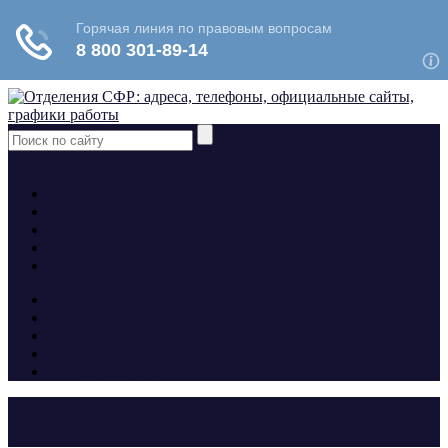
yt
fb
tw
Контакты
Алименты
Больничные
Пособия и льготы
Формы заявлений
Контакты
Алименты
Больничные
Пособия и льготы
Формы заявлений