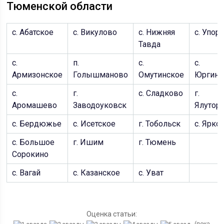
Тюменской области
с. Абатское
с. Викулово
с. Нижняя
с. Упор
Тавда
с.
п.
с.
с.
Армизонское
Голышманово
Омутинское
Юргинс
с.
г.
с. Сладково
г.
Аромашево
Заводоуковск
Ялутор
с. Бердюжье
с. Исетское
г. Тобольск
с. Ярко
с. Большое
г. Ишим
г. Тюмень
Сорокино
с. Вагай
с. Казанское
с. Уват
Оценка статьи: