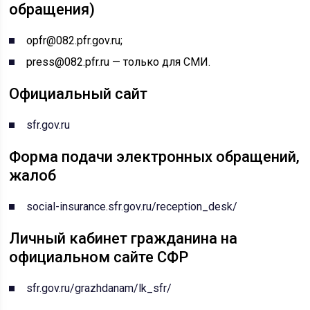
обращения)
opfr@082.pfr.gov.ru;
press@082.pfr.ru — только для СМИ.
Официальный сайт
sfr.gov.ru
Форма подачи электронных обращений,
жалоб
social-insurance.sfr.gov.ru/reception_desk/
Личный кабинет гражданина на
официальном сайте СФР
sfr.gov.ru/grazhdanam/lk_sfr/