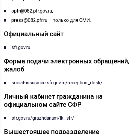
opfr@082.pfr.gov.ru;
press@082.pfr.ru — только для СМИ.
Официальный сайт
sfr.gov.ru
Форма подачи электронных обращений,
жалоб
social-insurance.sfr.gov.ru/reception_desk/
Личный кабинет гражданина на
официальном сайте СФР
sfr.gov.ru/grazhdanam/lk_sfr/
Вышестоящее подразделение