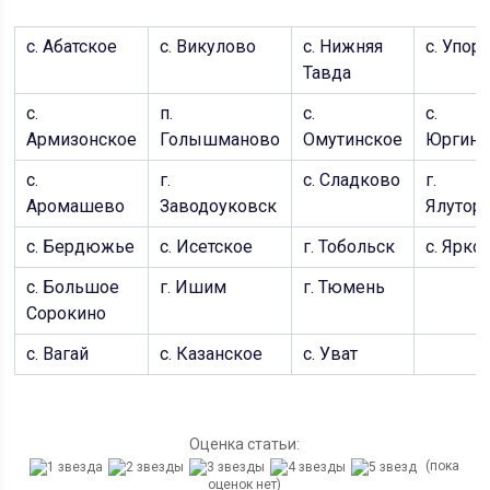
с. Абатское
с. Викулово
с. Нижняя
с. Упор
Тавда
с.
п.
с.
с.
Армизонское
Голышманово
Омутинское
Юргинс
с.
г.
с. Сладково
г.
Аромашево
Заводоуковск
Ялутор
с. Бердюжье
с. Исетское
г. Тобольск
с. Ярко
с. Большое
г. Ишим
г. Тюмень
Сорокино
с. Вагай
с. Казанское
с. Уват
Оценка статьи:
(пока
оценок нет)