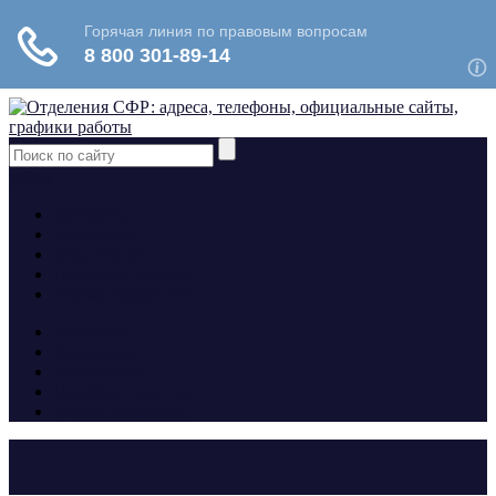
yt
fb
tw
Контакты
Алименты
Больничные
Пособия и льготы
Формы заявлений
Контакты
Алименты
Больничные
Пособия и льготы
Формы заявлений