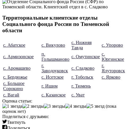
Территориальные клиентские отделы
Социального фонда России по Тюменской
области
с. Нижняя
с. Абатское
с. Викулово
с. Упорово
Тавда
п.
с.
с. Армизонское
с. Омутинское
Голышманово
Юргинское
г.
г.
с. Аромашево
с. Сладково
Заводоуковск
Ялуторовск
с. Бердюжье
с. Исетское
г. Тобольск
с. Ярково
с. Большое
г. Ишим
г. Тюмень
Сорокино
с. Вагай
с. Казанское
с. Уват
Оценка статьи:
(пока
оценок нет)
Поделиться с друзьями:
Твитнуть
Поделиться