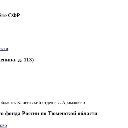
йте СФР
асти
.
нина, д. 113)
о фонда России по Тюменской области
рово