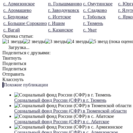
с. Армизонское
п. Голышманово
с. Омутинское
с. Юрг
с. Аромашево
г. Заводоуковск
с. Сладково
г. Ялу
с. Бердюжье
с. Исетское
г. Тобольск
с. Ярк
с. Большое Сорокино
г. Ишим
г. Тюмень
с. Вагай
с. Казанское
с. Уват
Оценка статьи:
(пока оцено
Загрузка...
Поделиться с друзьями:
Твитнуть
Поделиться
Поделиться
Отправить
Класснуть
Похожие публикации
Социальный фонд России (СФР) в г. Тюмень
Социальный фонд России (СФР) в Тюменской области
Социальный фонд России (СФР) в с. Абатское
Социальный фонд России (СФР) в с. Армизонское