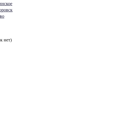
инское
торовск
ово
к нет)