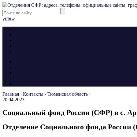
yt
fb
tw
Контакты
Алименты
Больничные
Пособия и льготы
Формы заявлений
Контакты
Алименты
Больничные
Пособия и льготы
Формы заявлений
Главная
›
Контакты
›
Тюменская область
›
20.04.2023
Социальный фонд России (СФР) в с. А
Отделение Социального фонда России (