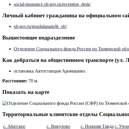
social-insurance.sfr.gov.ru/reception_desk/
Личный кабинет гражданина на официальном са
sfr.gov.ru/grazhdanam/lk_sfr/
Вышестоящее подразделение
Отделение Социального фонда России по Тюменской обл
Как добраться на общественном транспорте (ул. Ле
остановка Автостанция Аромашево.
Расстояние:
70 м.
Показать на карте
Территориальные клиентские отделы Социальног
с. Абатское
с. Викулово
с. Нижняя Тавда
с. Упо