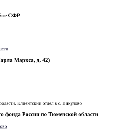
йте СФР
асти
.
арла Маркса, д. 42)
о фонда России по Тюменской области
рово