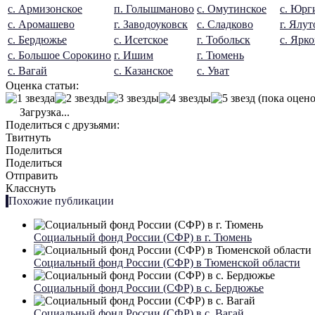
с. Армизонское
п. Голышманово
с. Омутинское
с. Юрг
с. Аромашево
г. Заводоуковск
с. Сладково
г. Ялу
с. Бердюжье
с. Исетское
г. Тобольск
с. Ярк
с. Большое Сорокино
г. Ишим
г. Тюмень
с. Вагай
с. Казанское
с. Уват
Оценка статьи:
(пока оцено
Загрузка...
Поделиться с друзьями:
Твитнуть
Поделиться
Поделиться
Отправить
Класснуть
Похожие публикации
Социальный фонд России (СФР) в г. Тюмень
Социальный фонд России (СФР) в Тюменской области
Социальный фонд России (СФР) в с. Бердюжье
Социальный фонд России (СФР) в с. Вагай