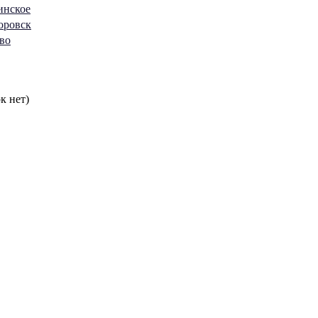
инское
торовск
ово
к нет)