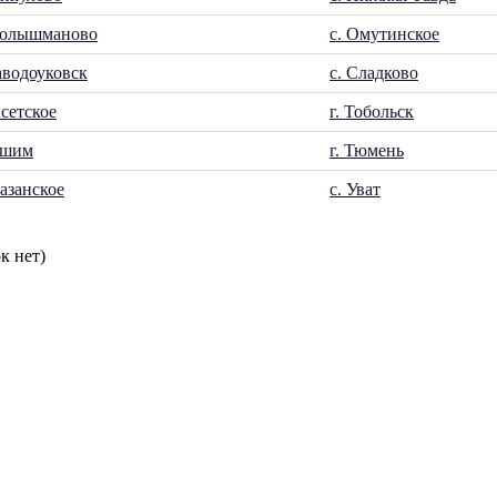
Голышманово
с. Омутинское
Заводоуковск
с. Сладково
Исетское
г. Тобольск
Ишим
г. Тюмень
Казанское
с. Уват
к нет)