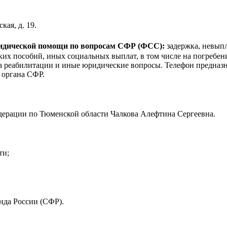
кая, д. 19.
ридической помощи по вопросам CФР (ФСС):
задержка, невыпл
ких пособий, иных социальных выплат, в том числе на погребе
ва реабилитации и иные юридические вопросы. Телефон предназн
 органа СФР.
ерации по Тюменской области Чалкова Алефтина Сергеевна.
ти;
нда России (СФР).