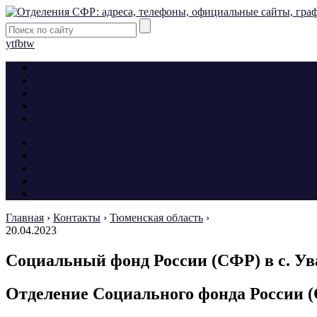
yt
fb
tw
Контакты
Алименты
Больничные
Пособия и льготы
Формы заявлений
Контакты
Алименты
Больничные
Пособия и льготы
Формы заявлений
Главная
›
Контакты
›
Тюменская область
›
20.04.2023
Социальный фонд России (СФР) в с. Ув
Отделение Социального фонда России (