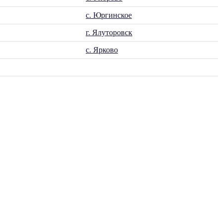
с. Юргинское
г. Ялуторовск
с. Ярково