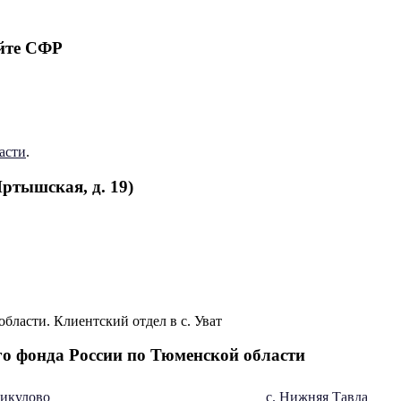
йте СФР
асти
.
ртышская, д. 19)
о фонда России по Тюменской области
Викулово
с. Нижняя Тавда