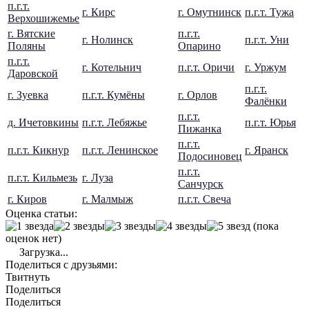
п.г.т.
г. Кирс
г. Омутнинск
п.г.т. Тужа
Верхошижемье
г. Вятские
п.г.т.
г. Нолинск
п.г.т. Уни
Поляны
Опарино
п.г.т.
г. Котельнич
п.г.т. Оричи
г. Уржум
Даровской
п.г.т.
г. Зуевка
п.г.т. Кумёны
г. Орлов
Фалёнки
п.г.т.
д. Ичетовкины
п.г.т. Лебяжье
п.г.т. Юрья
Пижанка
п.г.т.
п.г.т. Кикнур
п.г.т. Ленинское
г. Яранск
Подосиновец
п.г.т.
п.г.т. Кильмезь
г. Луза
Санчурск
г. Киров
г. Малмыж
п.г.т. Свеча
Оценка статьи:
(пока
оценок нет)
Загрузка...
Поделиться с друзьями:
Твитнуть
Поделиться
Поделиться