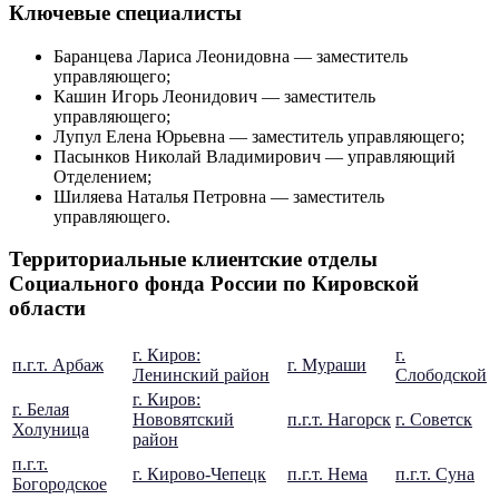
Ключевые специалисты
Баранцева Лариса Леонидовна — заместитель
управляющего;
Кашин Игорь Леонидович — заместитель
управляющего;
Лупул Елена Юрьевна — заместитель управляющего;
Пасынков Николай Владимирович — управляющий
Отделением;
Шиляева Наталья Петровна — заместитель
управляющего.
Территориальные клиентские отделы
Социального фонда России по Кировской
области
г. Киров:
г.
п.г.т. Арбаж
г. Мураши
Ленинский район
Слободской
г. Киров:
г. Белая
Нововятский
п.г.т. Нагорск
г. Советск
Холуница
район
п.г.т.
г. Кирово-Чепецк
п.г.т. Нема
п.г.т. Суна
Богородское