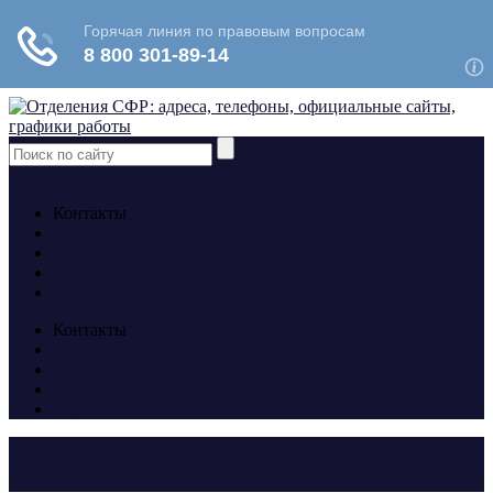
yt
fb
tw
Контакты
Алименты
Больничные
Пособия и льготы
Формы заявлений
Контакты
Алименты
Больничные
Пособия и льготы
Формы заявлений