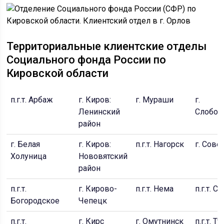
Территориальные клиентские отделы
Социального фонда России по
Кировской области
п.г.т. Арбаж
г. Киров:
г. Мураши
г.
Ленинский
Слобод
район
г. Белая
г. Киров:
п.г.т. Нагорск
г. Сове
Холуница
Нововятский
район
п.г.т.
г. Кирово-
п.г.т. Нема
п.г.т. С
Богородское
Чепецк
п.г.т.
г. Кирс
г. Омутнинск
п.г.т. Т