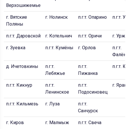
Верхошижемье
г. Вятские
г. Нолинск
п.г.т. Опарино
п.г.т. Ун
Поляны
п.г.т. Даровской
г. Котельнич
п.г.т. Оричи
г. Уржу
г. Зуевка
п.г.т. Кумёны
г. Орлов
п.г.т.
Фалёнк
д. Ичетовкины
п.г.т.
п.г.т.
п.г.т. Ю
Лебяжье
Пижанка
п.г.т. Кикнур
п.г.т.
п.г.т.
г. Яран
Ленинское
Подосиновец
п.г.т. Кильмезь
г. Луза
п.г.т.
Санчурск
г. Киров
г. Малмыж
п.г.т. Свеча