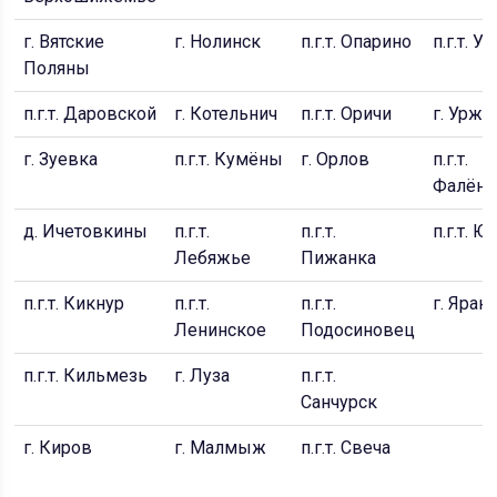
г. Вятские
г. Нолинск
п.г.т. Опарино
п.г.т. Ун
Поляны
п.г.т. Даровской
г. Котельнич
п.г.т. Оричи
г. Уржу
г. Зуевка
п.г.т. Кумёны
г. Орлов
п.г.т.
Фалёнк
д. Ичетовкины
п.г.т.
п.г.т.
п.г.т. Ю
Лебяжье
Пижанка
п.г.т. Кикнур
п.г.т.
п.г.т.
г. Яран
Ленинское
Подосиновец
п.г.т. Кильмезь
г. Луза
п.г.т.
Санчурск
г. Киров
г. Малмыж
п.г.т. Свеча