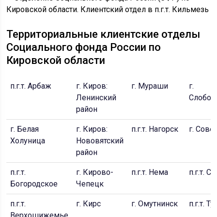
Территориальные клиентские отделы
Социального фонда России по
Кировской области
п.г.т. Арбаж
г. Киров:
г. Мураши
г.
Ленинский
Слобод
район
г. Белая
г. Киров:
п.г.т. Нагорск
г. Сове
Холуница
Нововятский
район
п.г.т.
г. Кирово-
п.г.т. Нема
п.г.т. С
Богородское
Чепецк
п.г.т.
г. Кирс
г. Омутнинск
п.г.т. Т
Верхошижемье