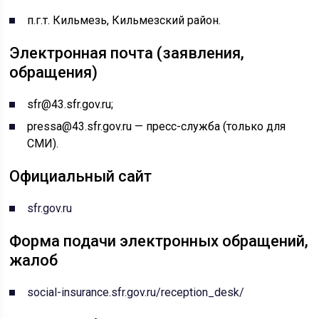
п.г.т. Кильмезь, Кильмезский район.
Электронная почта (заявления,
обращения)
sfr@43.sfr.gov.ru;
pressa@43.sfr.gov.ru — пресс-служба (только для
СМИ).
Официальный сайт
sfr.gov.ru
Форма подачи электронных обращений,
жалоб
social-insurance.sfr.gov.ru/reception_desk/