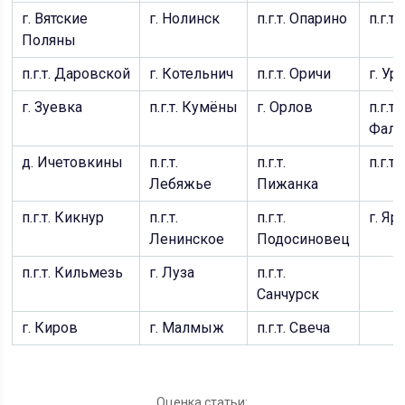
г. Вятские
г. Нолинск
п.г.т. Опарино
п.г.т.
Поляны
п.г.т. Даровской
г. Котельнич
п.г.т. Оричи
г. У
г. Зуевка
п.г.т. Кумёны
г. Орлов
п.г.т.
Фалё
д. Ичетовкины
п.г.т.
п.г.т.
п.г.т
Лебяжье
Пижанка
п.г.т. Кикнур
п.г.т.
п.г.т.
г. Яр
Ленинское
Подосиновец
п.г.т. Кильмезь
г. Луза
п.г.т.
Санчурск
г. Киров
г. Малмыж
п.г.т. Свеча
Оценка статьи: