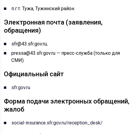
п.г.т. Тужа, Тужинский район.
Электронная почта (заявления,
обращения)
sfr@43.sfr.gov.ru;
pressa@43.sfr.gov.ru — пресс-служба (только для
СМИ).
Официальный сайт
sfr.gov.ru
Форма подачи электронных обращений,
жалоб
social-insurance.sfr.gov.ru/reception_desk/