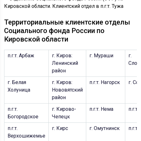
Территориальные клиентские отделы
Социального фонда России по
Кировской области
п.г.т. Арбаж
г. Киров:
г. Мураши
г.
Ленинский
Слоб
район
г. Белая
г. Киров:
п.г.т. Нагорск
г. Со
Холуница
Нововятский
район
п.г.т.
г. Кирово-
п.г.т. Нема
п.г.т.
Богородское
Чепецк
п.г.т.
г. Кирс
г. Омутнинск
п.г.т
Верхошижемье