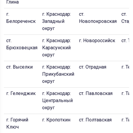
Глина
г.
г. Краснодар:
ст.
ст.
Белореченск
Западный
Новопокровская
Стар
округ
ст.
г. Краснодар:
г. Новороссийск
ст. 
Брюховецкая
Карасунский
округ
ст. Выселки
г. Краснодар:
ст. Отрадная
г. Т
Прикубанский
округ
г. Геленджик
г. Краснодар:
ст. Павловская
г. Т
Центральный
округ
г. Горячий
г. Кропоткин
ст. Полтавская
г. Т
Ключ