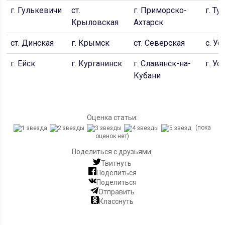
г. Гулькевичи
ст.
г. Приморско-
г. Ту
Крыловская
Ахтарск
ст. Динская
г. Крымск
ст. Северская
с. У
г. Ейск
г. Курганинск
г. Славянск-на-
г. У
Кубани
Оценка статьи:
(пока
оценок нет)
Поделиться с друзьями:
Твитнуть
Поделиться
Поделиться
Отправить
Класснуть