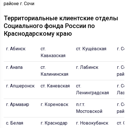
Территориальные клиентские отделы
Социального фонда России по
Краснодарскому краю
г. Абинск
ст.
ст. Кущёвская
г. Со
Кавказская
г. Анапа
ст.
г. Лабинск
г. С
Калининская
райо
г. Апшеронск
ст. Каневская
ст.
г. Со
Ленинградская
Лаза
г. Армавир
г. Кореновск
п.г.т.
г. Со
Мостовской
райо
с. Белая
г. Краснодар
г. Новокубанск
ст. 