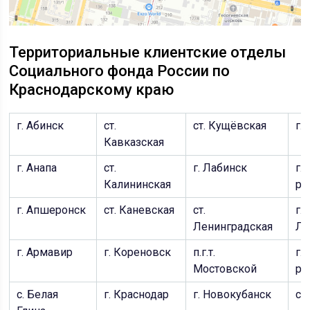
Территориальные клиентские отделы
Социального фонда России по
Краснодарскому краю
г. Абинск
ст.
ст. Кущёвская
г.
Кавказская
г. Анапа
ст.
г. Лабинск
г.
Калининская
ра
г. Апшеронск
ст. Каневская
ст.
г. 
Ленинградская
Ла
г. Армавир
г. Кореновск
п.г.т.
г.
Мостовской
ра
с. Белая
г. Краснодар
г. Новокубанск
ст