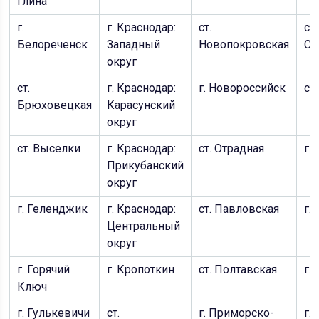
Глина
г.
г. Краснодар:
ст.
ст.
Белореченск
Западный
Новопокровская
Ст
округ
ст.
г. Краснодар:
г. Новороссийск
ст
Брюховецкая
Карасунский
округ
ст. Выселки
г. Краснодар:
ст. Отрадная
г.
Прикубанский
округ
г. Геленджик
г. Краснодар:
ст. Павловская
г.
Центральный
округ
г. Горячий
г. Кропоткин
ст. Полтавская
г.
Ключ
г. Гулькевичи
ст.
г. Приморско-
г.