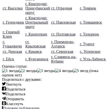
г. Краснодар:
ст. Выселки
Прикубанский
ст. Отрадная
г. Темрюк
округ
г. Краснодар:
г. Геленджик
Центральный
ст. Павловская
г. Тимашевск
округ
г. Горячий
г. Кропоткин
ст. Полтавская
г. Тихорецк
Ключ
г.
ст.
г. Приморско-
г. Туапсе
Гулькевичи
Крыловская
Ахтарск
ст. Динская
г. Крымск
ст. Северская
с. Успенское
г. Славянск-на-
г. Ейск
г. Курганинск
г. Усть-Лабинск
Кубани
Оценка статьи:
(пока
оценок нет)
Поделиться с друзьями:
Твитнуть
Поделиться
Поделиться
Отправить
Класснуть
Похожие публикации