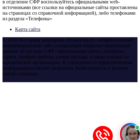
в отделение СФР воспользуйтесь официальными web-
источниками (все ссылки на официальные сайты проставлены
на страницах со справочной информацией), либо телефонами
из раздела «Телефоны»
Карта сайта
© 2026 Все права защищены. sfr-spravka.ru - неофициальный
информационный сайт, содержащий открытые выверенные
данные об органах СФР: официальные сайты, телефоны,
адреса, графики работы, схемы проезда, а также ссылки на
юридические организации. В совокупности представленная
информация позволит разрешить Ваши вопросы в режиме
одной страницы.
yt
fb
tw