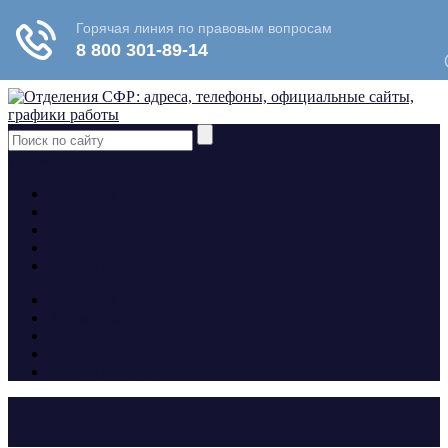
yt
fb
tw
Контакты
Алименты
Больничные
Пособия и льготы
Формы заявлений
Контакты
Алименты
Больничные
Пособия и льготы
Формы заявлений