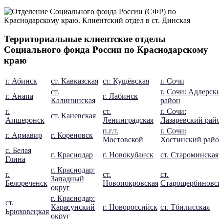
Территориальные клиентские отделы
Социального фонда России по Краснодарскому
краю
г. Абинск
ст. Кавказская
ст. Кущёвская
г. Сочи
ст.
г. Сочи: Адлерск
г. Анапа
г. Лабинск
Калининская
район
г.
ст.
г. Сочи:
ст. Каневская
Апшеронск
Ленинградская
Лазаревский рай
п.г.т.
г. Сочи:
г. Армавир
г. Кореновск
Мостовской
Хостинский рай
с. Белая
г. Краснодар
г. Новокубанск
ст. Староминская
Глина
г. Краснодар:
г.
ст.
ст.
Западный
Белореченск
Новопокровская
Старощербиновс
округ
г. Краснодар:
ст.
Карасунский
г. Новороссийск
ст. Тбилисская
Брюховецкая
округ