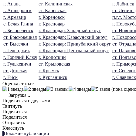
г. Анапа
ст. Калининская
г. Лабинск
г. Апшеронск
ст. Каневская
ст. Ленинг
г. Армавир
г. Кореновск
п.г.т. Мост
с. Белая Глина
г. Краснодар
г. Новокуб
г. Белореченск
г. Краснодар: Западный округ
ст. Новопо
ст. Брюховецкая
г. Краснодар: Карасунский округ
г. Новорос
ст. Выселки
г. Краснодар: Прикубанский округ
ст. Отрадн
г. Геленджик
г. Краснодар: Центральный округ
ст. Павлов
г. Горячий Ключ
г. Кропоткин
ст. Полтав
г. Гулькевичи
ст. Крыловская
г. Приморс
ст. Динская
г. Крымск
ст. Северск
г. Ейск
г. Курганинск
г. Славянс
Оценка статьи:
(пока оцено
Загрузка...
Поделиться с друзьями:
Твитнуть
Поделиться
Поделиться
Отправить
Класснуть
Похожие публикации