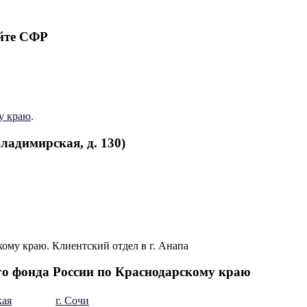
йте СФР
у краю
.
ладимирская, д. 130)
о фонда России по Краснодарскому краю
кая
г. Сочи