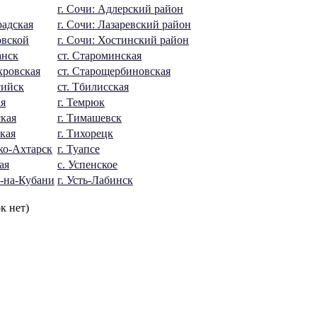
г. Сочи: Адлерский район
радская
г. Сочи: Лазаревский район
овской
г. Сочи: Хостинский район
анск
ст. Староминская
кровская
ст. Старощербиновская
сийск
ст. Тбилисская
ая
г. Темрюк
ская
г. Тимашевск
ская
г. Тихорецк
ко-Ахтарск
г. Туапсе
ая
с. Успенское
к-на-Кубани
г. Усть-Лабинск
к нет)