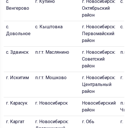
с.
г. Купино
г. Новосибирск:
с. 
Венгерово
Октябрьский
район
с.
с. Кыштовка
г. Новосибирск:
с. 
Довольное
Первомайский
район
с. Здвинск
п.г.т. Маслянино
г. Новосибирск:
п.г
Советский
район
г. Искитим
п.г.т. Мошково
г. Новосибирск:
г. 
Центральный
район
г. Карасук
г. Новосибирск
Новосибирский
п.г.
район
Чис
г. Каргат
г. Новосибирск:
г. Обь
г. 