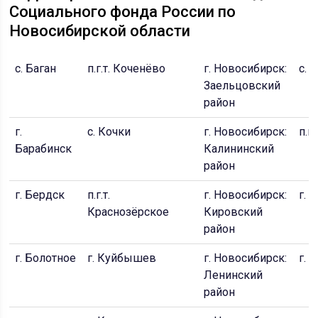
Социального фонда России по
Новосибирской области
с. Баган
п.г.т. Коченёво
г. Новосибирск:
с. 
Заельцовский
район
г.
с. Кочки
г. Новосибирск:
п.г.
Барабинск
Калининский
район
г. Бердск
п.г.т.
г. Новосибирск:
г. 
Краснозёрское
Кировский
район
г. Болотное
г. Куйбышев
г. Новосибирск:
г. 
Ленинский
район