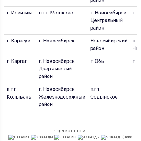
г. Искитим
п.г.т. Мошково
г. Новосибирск:
г. 
Центральный
район
г. Карасук
г. Новосибирск
Новосибирский
п.г.
район
Чис
г. Каргат
г. Новосибирск:
г. Обь
г. 
Дзержинский
район
п.г.т.
г. Новосибирск:
п.г.т.
Колывань
Железнодорожный
Ордынское
район
Оценка статьи:
(пока