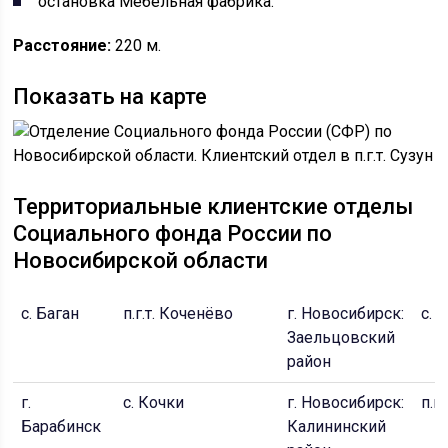
остановка Мебельная фабрика.
Расстояние:
220 м.
Показать на карте
Территориальные клиентские отделы
Социального фонда России по
Новосибирской области
с. Баган
п.г.т. Коченёво
г. Новосибирск:
с. 
Заельцовский
район
г.
с. Кочки
г. Новосибирск:
п.г.
Барабинск
Калининский