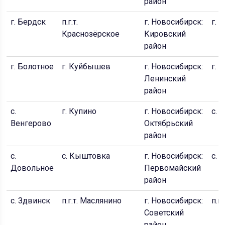
район
г. Бердск
п.г.т.
г. Новосибирск:
г. 
Краснозёрское
Кировский
район
г. Болотное
г. Куйбышев
г. Новосибирск:
г. 
Ленинский
район
с.
г. Купино
г. Новосибирск:
с. 
Венгерово
Октябрьский
район
с.
с. Кыштовка
г. Новосибирск:
с. 
Довольное
Первомайский
район
с. Здвинск
п.г.т. Маслянино
г. Новосибирск:
п.г
Советский
район