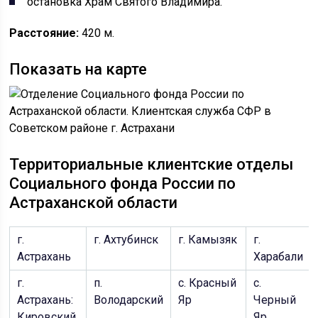
остановка Храм Святого Владимира.
Расстояние:
420 м.
Показать на карте
Территориальные клиентские отделы
Социального фонда России по
Астраханской области
г.
г. Ахтубинск
г. Камызяк
г.
Астрахань
Харабали
г.
п.
с. Красный
с.
Астрахань:
Володарский
Яр
Черный
Кировский
Яр