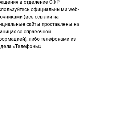
ращения в отделение СФР
спользуйтесь официальными web-
точниками (все ссылки на
ициальные сайты проставлены на
раницах со справочной
формацией), либо телефонами из
здела «Телефоны»