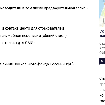
уководителя, в том числе предварительная запись
ый контакт-центр для страхователей;
Со
м служебной переписки (общий отдел);
Ле
ба (только для СМИ).
Отд
Аст
СФР
0
ая линия Социального фонда России (СФР).
Сп
spr
ин
но
го