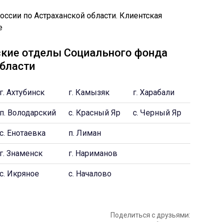
ские отделы Социального фонда
области
г. Ахтубинск
г. Камызяк
г. Харабали
п. Володарский
с. Красный Яр
с. Черный Яр
с. Енотаевка
п. Лиман
г. Знаменск
г. Нариманов
с. Икряное
с. Началово
Поделиться с друзьями: