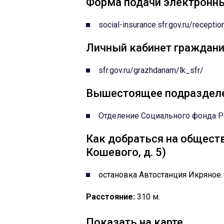
Форма подачи электронн
social-insurance.sfr.gov.ru/recepti
Личный кабинет граждани
sfr.gov.ru/grazhdanam/lk_sfr/
Вышестоящее подраздел
Отделение Социального фонда Ро
Как добраться на обществ
Кошевого, д. 5)
остановка Автостанция Икряное.
Расстояние:
310 м.
Показать на карте