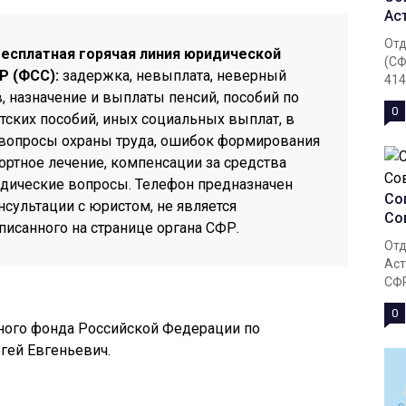
Ас
Отд
бесплатная горячая линия юридической
(СФ
Р (ФСС):
задержка, невыплата, неверный
4140
, назначение и выплаты пенсий, пособий по
0
тских пособий, иных социальных выплат, в
, вопросы охраны труда, ошибок формирования
ортное лечение, компенсации за средства
дические вопросы. Телефон предназначен
Со
нсультации с юристом, не является
Со
исанного на странице органа СФР.
Отд
Аст
СФР
0
ого фонда Российской Федерации по
гей Евгеньевич.