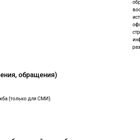
об
во
ис
оф
ст
ин
ра
ения, обращения)
ужба (только для СМИ).