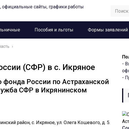
льничные
Пособия и льготы
Формы заявлений
ласть
›
По
-
В
ссии (СФР) в с. Икряное
оф
-
П
 фонда России по Астраханской
лужба СФР в Икрянинском
нский район, с. Икряное, ул. Олега Кошевого, д. 5.
Со