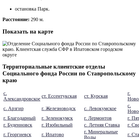
остановка Парк.
Расстояние:
290 м.
Показать на карте
Территориальные клиентские отделы
Социального фонда России по Ставропольскому
краю
с.
г.
ст. Ессентукская
ст. Курская
Александровское
Ново
с.
с. Арзгир
г. Железноводск
с. Левокумское
Ново
г. Благодарный
г. Зеленокумск
г. Лермонтов
г. Пя
г. Буденновск
г. Изобильный
с. Летняя Ставка
г. Св
г. Минеральные
г. Георгиевск
г. Ипатово
г. Ст
Воды