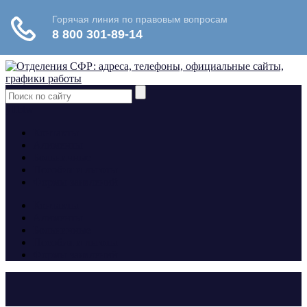
yt
fb
tw
Контакты
Алименты
Больничные
Пособия и льготы
Формы заявлений
Контакты
Алименты
Больничные
Пособия и льготы
Формы заявлений