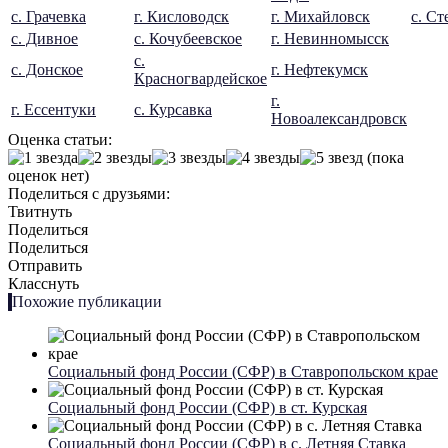
с. Грачевка
г. Кисловодск
г. Михайловск
с. Ст
с. Дивное
с. Кочубеевское
г. Невинномысск
с.
с. Донское
г. Нефтекумск
Красногвардейское
г.
г. Ессентуки
с. Курсавка
Новоалександровск
Оценка статьи:
(пока
оценок нет)
Поделиться с друзьями:
Твитнуть
Поделиться
Поделиться
Отправить
Класснуть
Похожие публикации
Социальный фонд России (СФР) в Ставропольском крае
Социальный фонд России (СФР) в ст. Курская
Социальный фонд России (СФР) в с. Летняя Ставка