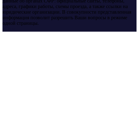
данные об органах СФР: официальные сайты, телефоны,
адреса, графики работы, схемы проезда, а также ссылки на
юридические организации. В совокупности представленная
информация позволит разрешить Ваши вопросы в режиме
одной страницы.
yt
fb
tw