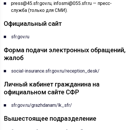
press@45.sfr.gov.ru, infosmi@055.sfr.ru — пресс-
служба (только для СМИ).
Официальный сайт
sfr.gov.ru
Форма подачи электронных обращений,
жалоб
social-insurance.sfr.gov.ru/reception_desk/
Личный кабинет гражданина на
официальном сайте СФР
sfr.gov.ru/grazhdanam/lk_sfr/
Вышестоящее подразделение