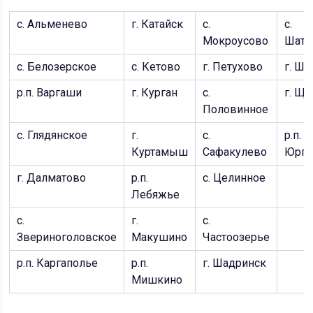
с. Альменево
г. Катайск
с.
с.
Мокроусово
Шатр
с. Белозерское
с. Кетово
г. Петухово
г. Ш
р.п. Варгаши
г. Курган
с.
г. Щу
Половинное
с. Глядянское
г.
с.
р.п.
Куртамыш
Сафакулево
Юрг
г. Далматово
р.п.
с. Целинное
Лебяжье
с.
г.
с.
Звериноголовское
Макушино
Частоозерье
р.п. Каргаполье
р.п.
г. Шадринск
Мишкино