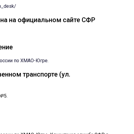
on_desk/
на на официальном сайте СФР
ение
оссии по ХМАО-Югре.
енном транспорте (ул.
№5.