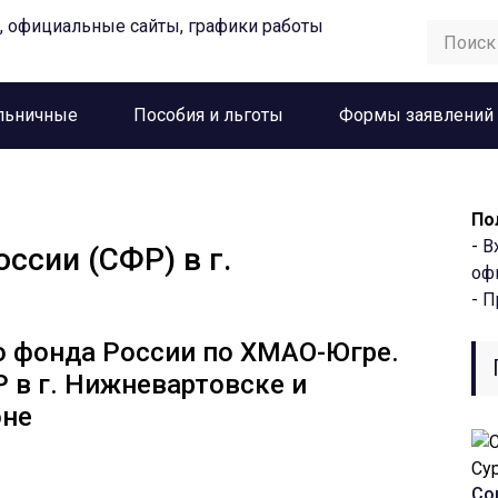
льничные
Пособия и льготы
Формы заявлений
По
-
В
ссии (СФР) в г.
оф
-
П
о фонда России по ХМАО-Югре.
 в г. Нижневартовске и
оне
Со