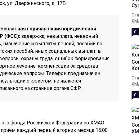
к, ул. Дзержинского, д. 17Б.
Су
Отд
ХМА
бесплатная горячая линия юридической
0
Р (ФСС):
задержка, невыплата, неверный
, назначение и выплаты пенсий, пособий по
тских пособий, иных социальных выплат, в
, вопросы охраны труда, ошибок формирования
Со
ортное лечение, компенсации за средства
Ко
дические вопросы. Телефон предназначен
Отд
нсультации с юристом, не является
ХМА
исанного на странице органа СФР.
0
ого фонда Российской Федерации по ХМАО
Со
й приём каждый первый вторник месяца 15:00 —
ХМ