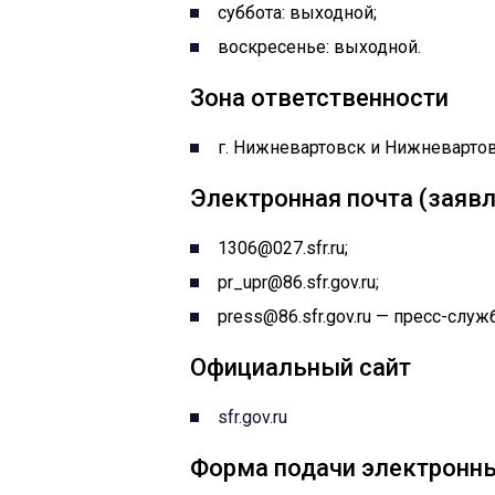
суббота: выходной;
воскресенье: выходной.
Зона ответственности
г. Нижневартовск и Нижневартов
Электронная почта (заявл
1306@027.sfr.ru;
pr_upr@86.sfr.gov.ru;
press@86.sfr.gov.ru — пресс-служ
Официальный сайт
sfr.gov.ru
Форма подачи электронн