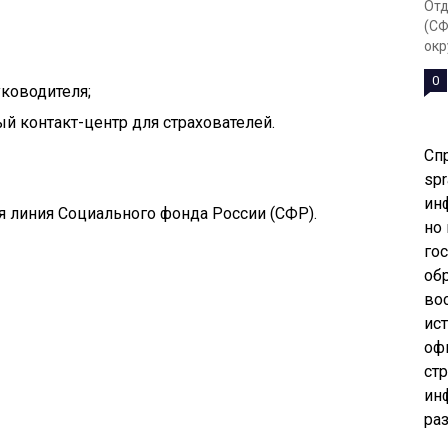
Отд
(СФ
окр
0
уководителя;
ый контакт-центр для страхователей.
Сп
spr
ин
ая линия Социального фонда России (СФР).
но
го
об
во
ис
оф
ст
ин
ра