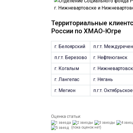
Территориальные клиент
России по ХМАО-Югре
г. Белоярский
п.г.т. Междурече
п.г.т. Березово
г. Нефтеюганск
г. Когалым
г. Нижневартовск
г. Лангепас
г. Нягань
г. Мегион
п.г.т. Октябрьское
Оценка статьи:
(пока оценок нет)