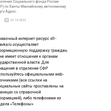
еление Социального фонда России
Р) по Ханты-Мансийскому автономному
угу Адрес...
01.10.2023
равочный интернет-ресурс sfr-
avka.ru осуществляет
формационную поддержку граждан,
 не имеет отношения к органам
сударственной власти. Для
ращения в отделение СФР
спользуйтесь официальными web-
точниками (все ссылки на
ициальные сайты проставлены на
раницах со справочной
формацией), либо телефонами из
здела «Телефоны»