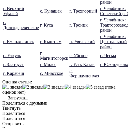
район
г. Верхний
г. Челябинск:
с. Кунашак
г. Трехгорный
Уфалей
Советский ра
г. Челябинск:
с.
г. Куса
г. Троицк
Тракторозаво
Долгодеревенское
район
г. Челябинск:
г. Еманжелинск
г. Кыштым
п. Увельский
Центральный
район
г.
с. Еткуль
с. Уйское
с. Чесма
Магнитогорск
г. Златоуст
г. Миасс
г. Усть-Катав
г. Южноураль
с.
г. Карабаш
с. Миасское
Фершампенуаз
Оценка статьи:
(пока
оценок нет)
Загрузка...
Поделиться с друзьями:
Твитнуть
Поделиться
Поделиться
Отправить