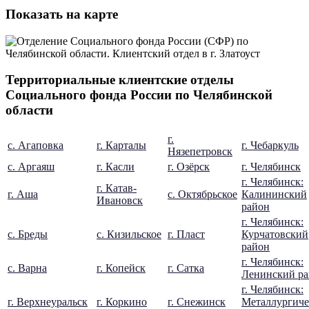
Показать на карте
Территориальные клиентские отделы
Социального фонда России по Челябинской
области
г.
с. Агаповка
г. Карталы
г. Чебаркуль
Нязепетровск
с. Аргаяш
г. Касли
г. Озёрск
г. Челябинск
г. Челябинск:
г. Катав-
г. Аша
с. Октябрьское
Калининский
Ивановск
район
г. Челябинск:
с. Бреды
с. Кизильское
г. Пласт
Курчатовский
район
г. Челябинск:
с. Варна
г. Копейск
г. Сатка
Ленинский р
г. Челябинск:
г. Верхнеуральск
г. Коркино
г. Снежинск
Металлургич