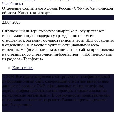
Челябинска
Отделение Социального фонда России (СФР) по Челябинской
области. Клиентский отдел...
0
23.04.2023
Справочный интернет-ресурс sfr-spravka.ru осуществляет
информационную поддержку граждан, но не имеет
отношения к органам государственной власти. Для обращения
в отделение СФР воспользуйтесь официальными web-
источниками (все ссылки на официальные сайты проставлены
на страницах со справочной информацией), либо телефонами
из раздела «Телефоны»
Карта сайта
© 2026 Все права защищены. sfr-spravka.ru - неофициальный
информационный сайт, содержащий открытые выверенные
данные об органах СФР: официальные сайты, телефоны,
адреса, графики работы, схемы проезда, а также ссылки на
юридические организации. В совокупности представленная
информация позволит разрешить Ваши вопросы в режиме
одной страницы.
yt
fb
tw