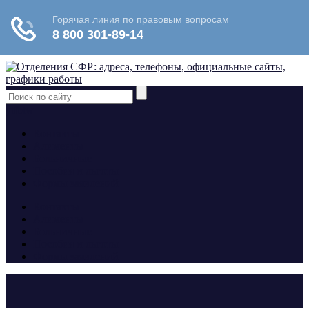
yt
fb
tw
Контакты
Алименты
Больничные
Пособия и льготы
Формы заявлений
Контакты
Алименты
Больничные
Пособия и льготы
Формы заявлений