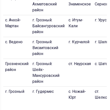
Ахматовский
Знаменское
Сернов
район
с. Ачхой-
г. Грозный:
с. Итум-
г. Урус
Мартан
Байсангуровский
Кали
район
с. Ведено
г. Грозный:
г. Курчалой
г. Шали
Висаитовский
район
Грозненский
г. Грозный:
ст. Наурская
с. Шато
район
Шейх-
Мансуровский
район
г. Грозный
г. Гудермес
с. Ножай-
ст.
Юрт
Шелков