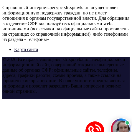
Справочный интернет-ресурс sfr-spravka.ru осуществляет
информационную поддержку граждан, но не имеет
отношения к органам государственной власти. Для обращения
в отделение СФР воспользуйтесь официальными web-
источниками (все ссылки на официальные сайты проставлены
на страницах со справочной информацией), либо телефонами
из раздела «Телефоны»
Карта сайта
© 2026 Все права защищены. sfr-spravka.ru - неофициальный
информационный сайт, содержащий открытые выверенные
данные об органах СФР: официальные сайты, телефоны,
адреса, графики работы, схемы проезда, а также ссылки на
юридические организации. В совокупности представленная
информация позволит разрешить Ваши вопросы в режиме
одной страницы.
yt
fb
tw