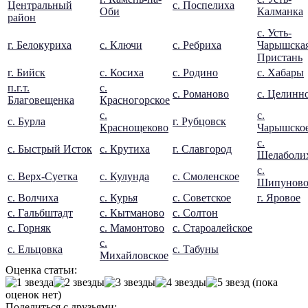
Центральный
с. Поспелиха
Оби
Калманка
район
с. Усть-
г. Белокуриха
с. Ключи
с. Ребриха
Чарышска
Пристань
г. Бийск
с. Косиха
с. Родино
с. Хабары
п.г.т.
с.
с. Романово
с. Целинн
Благовещенка
Красногорское
с.
с.
с. Бурла
г. Рубцовск
Краснощеково
Чарышско
с.
с. Быстрый Исток
с. Крутиха
г. Славгород
Шелаболи
с.
с. Верх-Суетка
с. Кулунда
с. Смоленское
Шипунов
с. Волчиха
с. Курья
с. Советское
г. Яровое
с. Гальбштадт
с. Кытманово
с. Солтон
с. Горняк
с. Мамонтово
с. Староалейское
с.
с. Ельцовка
с. Табуны
Михайловское
Оценка статьи:
(пока
оценок нет)
Поделиться с друзьями: