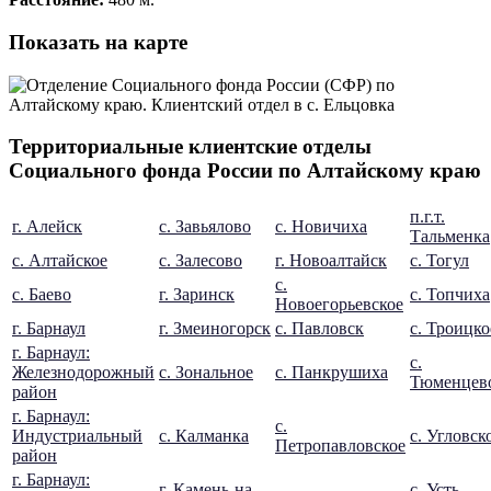
Показать на карте
Территориальные клиентские отделы
Социального фонда России по Алтайскому краю
п.г.т.
г. Алейск
с. Завьялово
с. Новичиха
Тальменка
с. Алтайское
с. Залесово
г. Новоалтайск
с. Тогул
с.
с. Баево
г. Заринск
с. Топчиха
Новоегорьевское
г. Барнаул
г. Змеиногорск
с. Павловск
с. Троицко
г. Барнаул:
с.
Железнодорожный
с. Зональное
с. Панкрушиха
Тюменцев
район
г. Барнаул:
с.
Индустриальный
с. Калманка
с. Угловск
Петропавловское
район
г. Барнаул:
г. Камень-на-
с. Усть-