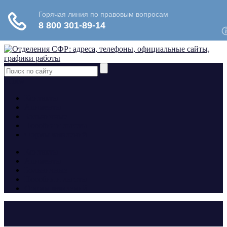
yt
fb
tw
Контакты
Алименты
Больничные
Пособия и льготы
Формы заявлений
Контакты
Алименты
Больничные
Пособия и льготы
Формы заявлений