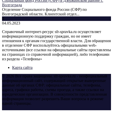
Социальный фонд России (СФР) в Дзержинском районе г.
Волгограда
Отделение Социального фонда России (СФР) по
Волгоградской области. Клиентский отдел...
0
04.05.2023
Справочный интернет-ресурс sfr-spravka.ru осуществляет
информационную поддержку граждан, но не имеет
отношения к органам государственной власти. Для обращения
в отделение СФР воспользуйтесь официальными web-
источниками (все ссылки на официальные сайты проставлены
на страницах со справочной информацией), либо телефонами
из раздела «Телефоны»
Карта сайта
© 2026 Все права защищены. sfr-spravka.ru - неофициальный
информационный сайт, содержащий открытые выверенные
данные об органах СФР: официальные сайты, телефоны,
адреса, графики работы, схемы проезда, а также ссылки на
юридические организации. В совокупности представленная
информация позволит разрешить Ваши вопросы в режиме
одной страницы.
yt
fb
tw