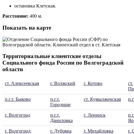
остановка Клетская.
Расстояние:
400 м.
Показать на карте
Территориальные клиентские отделы
Социального фонда России по Волгоградской
области
ст. Алексеевская
г. Волжский
г. Котово
ст.
Пр
п.г.т. Быково
п.г.т.
ст. Кумылженская
п.г
Городище
г. Волгоград
п.г.т.
г. Ленинск
п.
Даниловка
Яр
г. Волгоград:
г. Дубовка
г. Михайловка
г.