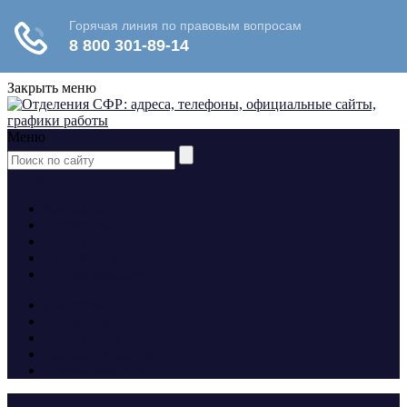
Закрыть меню
Меню
yt
fb
tw
Контакты
Алименты
Больничные
Пособия и льготы
Формы заявлений
Контакты
Алименты
Больничные
Пособия и льготы
Формы заявлений