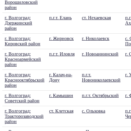
Ворошиловский
район
г. Волгоград:
п.г.т. Елань
ст. Нехаевская
п.г
Дзержинский
Ах
район
г. Волгоград:
г. Жирновск
г. Николаевск
с.
Кировский район
По
г. Волгоград:
п.г.т. Иловля
г. Новоаннинский
г.
Красноармейский
район
г. Волгоград:
г. Калач-на-
п.г.т.
г.
Краснооктябрьский
Дону
Новониколаевский
район
г. Волгоград:
г. Камышин
п.г.т. Октябрьский
г.
Советский район
г. Волгоград:
ст. Клетская
с. Ольховка
п.г
Тракторозаводский
Че
район