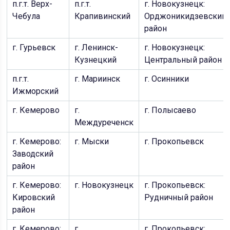
п.г.т. Верх-
п.г.т.
г. Новокузнецк:
Чебула
Крапивинский
Орджоникидзевский
район
г. Гурьевск
г. Ленинск-
г. Новокузнецк:
Кузнецкий
Центральный район
п.г.т.
г. Мариинск
г. Осинники
Ижморский
г. Кемерово
г.
г. Полысаево
Междуреченск
г. Кемерово:
г. Мыски
г. Прокопьевск
Заводский
район
г. Кемерово:
г. Новокузнецк
г. Прокопьевск:
Кировский
Рудничный район
район
г. Кемерово:
г.
г. Прокопьевск: