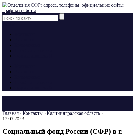
yt
fb
tw
Контакты
Алименты
Больничные
Пособия и льготы
Формы заявлений
Контакты
Алименты
Больничные
Пособия и льготы
Формы заявлений
Главная
›
Контакты
›
Калининградская область
›
17.05.2023
Социальный фонд России (СФР) в г.