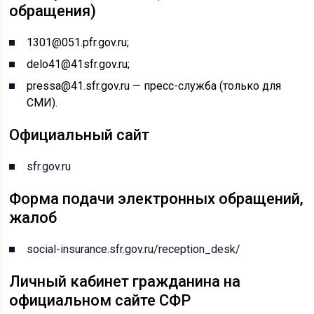
обращения)
1301@051.pfr.gov.ru;
delo41@41sfr.gov.ru;
pressa@41.sfr.gov.ru — пресс-служба (только для
СМИ).
Официальный сайт
sfr.gov.ru
Форма подачи электронных обращений,
жалоб
social-insurance.sfr.gov.ru/reception_desk/
Личный кабинет гражданина на
официальном сайте СФР