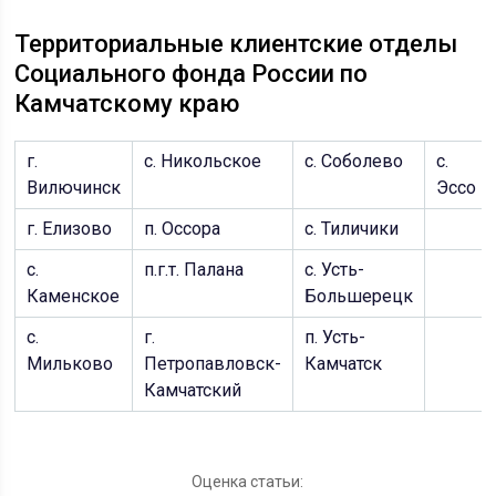
Территориальные клиентские отделы
Социального фонда России по
Камчатскому краю
г.
с. Никольское
с. Соболево
с.
Вилючинск
Эссо
г. Елизово
п. Оссора
с. Тиличики
с.
п.г.т. Палана
с. Усть-
Каменское
Большерецк
с.
г.
п. Усть-
Мильково
Петропавловск-
Камчатск
Камчатский
Оценка статьи: