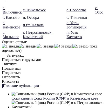
г.
с.
с. Никольское
с. Соболево
Вилючинск
Эссо
г. Елизово
п. Оссора
с. Тиличики
с.
с. Усть-
п.г.т. Палана
Каменское
Большерецк
с.
г. Петропавловск-
п. Усть-
Мильково
Камчатский
Камчатск
Оценка статьи:
(пока
оценок нет)
Загрузка...
Поделиться с друзьями:
Твитнуть
Поделиться
Поделиться
Отправить
Класснуть
Похожие публикации
Социальный фонд России (СФР) в Камчатском крае