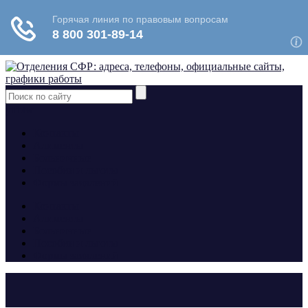
yt
fb
tw
Контакты
Алименты
Больничные
Пособия и льготы
Формы заявлений
Контакты
Алименты
Больничные
Пособия и льготы
Формы заявлений