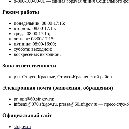
8-800-100-00-01 — единая горячая линия Социального фо
Режим работы
понедельник: 08:00-17:15;
вторник: 08:00-17:15;
среда: 08:00-17:15;
четверг: 08:00-17:15;
пятница: 08:00-16:00;
суббота: выходной;
воскресенье: выходной.
Зона ответственности
р.п. Струги Красные, Струго-Красненский район.
Электронная почта (заявления, обращения)
pr_upr@60.sfr.gov.ru;
infosmi@070.sfr.gov.ru, pressa@60.sfr.gov.ru — пресс-служ
Официальный сайт
sfr.gov.ru