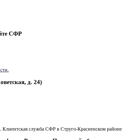
йте СФР
сти.
ветская, д. 24)