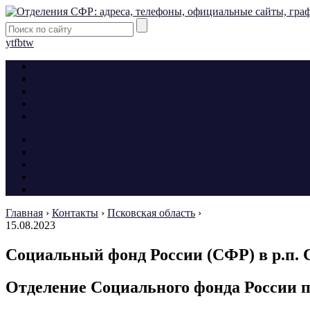
yt
fb
tw
Контакты
Алименты
Больничные
Пособия и льготы
Формы заявлений
Контакты
Алименты
Больничные
Пособия и льготы
Формы заявлений
Главная
›
Контакты
›
Псковская область
›
15.08.2023
Социальный фонд России (СФР) в р.п.
Отделение Социального фонда России п