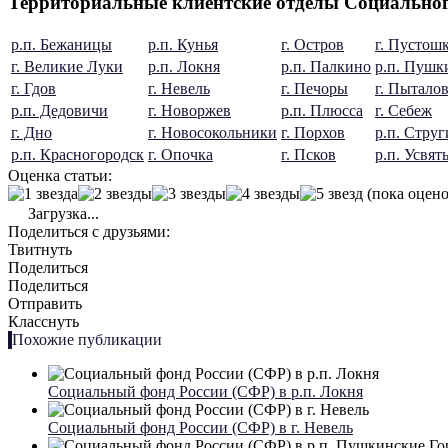
Территориальные клиентские отделы Социальног
р.п. Бежаницы
р.п. Кунья
г. Остров
г. Пустош
г. Великие Луки
р.п. Локня
р.п. Палкино
р.п. Пушк
г. Гдов
г. Невель
г. Печоры
г. Пытало
р.п. Дедовичи
г. Новоржев
р.п. Плюсса
г. Себеж
г. Дно
г. Новосокольники
г. Порхов
р.п. Стру
р.п. Красногородск
г. Опочка
г. Псков
р.п. Усвят
Оценка статьи:
(пока оцено
Загрузка...
Поделиться с друзьями:
Твитнуть
Поделиться
Поделиться
Отправить
Класснуть
Похожие публикации
Социальный фонд России (СФР) в р.п. Локня
Социальный фонд России (СФР) в г. Невель