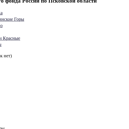
о фонда России по Псковской области
ка
инские Горы
во
ги Красные
ы
к нет)