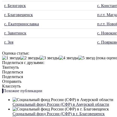
г. Белогорск
с. Констан
г. Благовещенск
п.г.т. Магд
с. Екатеринославка
п.г.т. Нов
г. Завитинск
с. Новокие
г. Зея
с. Поярков
Оценка статьи:
(пока оцено
Поделиться с друзьями:
Твитнуть
Поделиться
Поделиться
Отправить
Класснуть
Похожие публикации
Социальный фонд России (СФР) в Амурской области
Социальный фонд России (СФР) в г. Благовещенск