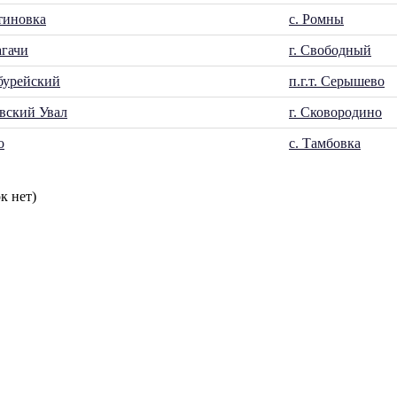
тиновка
с. Ромны
агачи
г. Свободный
обурейский
п.г.т. Серышево
вский Увал
г. Сковородино
о
с. Тамбовка
к нет)