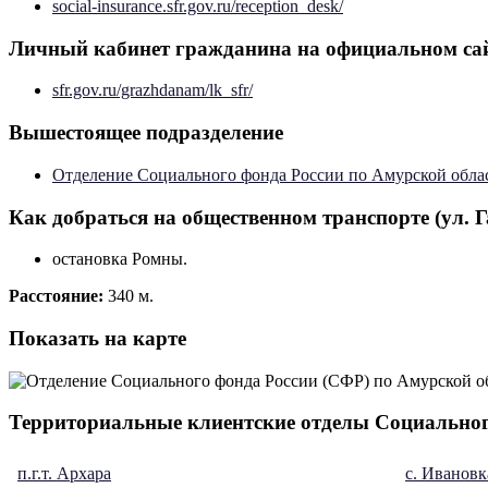
social-insurance.sfr.gov.ru/reception_desk/
Личный кабинет гражданина на официальном са
sfr.gov.ru/grazhdanam/lk_sfr/
Вышестоящее подразделение
Отделение Социального фонда России по Амурской обла
Как добраться на общественном транспорте (ул. Га
остановка Ромны.
Расстояние:
340 м.
Показать на карте
Территориальные клиентские отделы Социальног
п.г.т. Архара
с. Ивановк