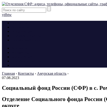
yt
fb
tw
Контакты
Алименты
Больничные
Пособия и льготы
Формы заявлений
Контакты
Алименты
Больничные
Пособия и льготы
Формы заявлений
Главная
›
Контакты
›
Амурская область
›
07.08.2023
Социальный фонд России (СФР) в с. Р
Отделение Социального фонда России 
округе