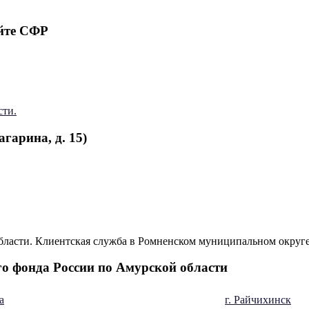
йте СФР
сти.
гарина, д. 15)
о фонда России по Амурской области
а
г. Райчихинск