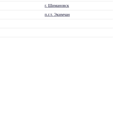
г. Шимановск
п.г.т. Экимчан